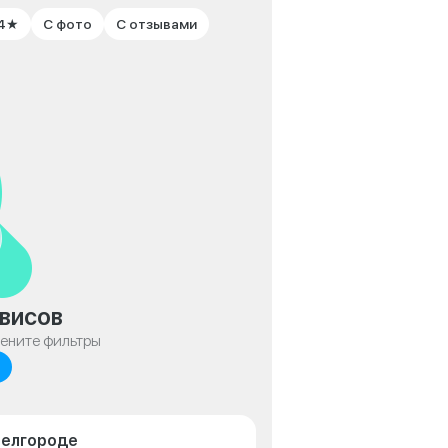
 4★
С фото
С отзывами
висов
мените фильтры
Белгороде