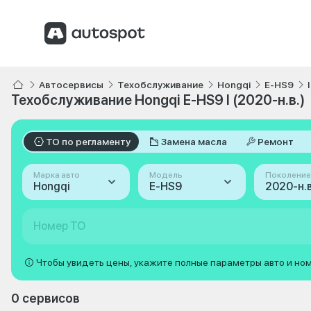
Автосервисы
Техобслуживание
Hongqi
E-HS9
Техобслуживание Hongqi E-HS9 I (2020-н.в.)
ТО по регламенту
Замена масла
Ремонт
Марка авто
Модель
Поколение
Hongqi
E-HS9
2020-н.в.
Номер ТО
Чтобы увидеть цены, укажите полные параметры авто и но
0 сервисов