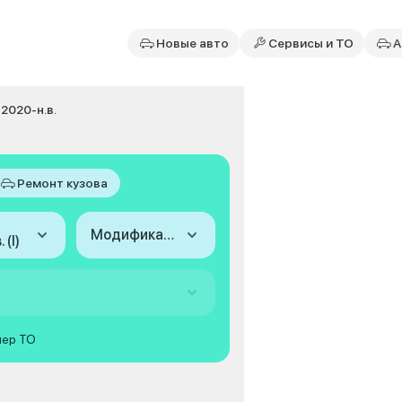
Новые авто
Сервисы и ТО
А
I 2020-н.в.
Ремонт кузова
Модификация
 (I)
мер ТО