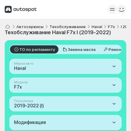
Автосервисы
Техобслуживание
Haval
F7x
I 201
Техобслуживание Haval F7x I (2019-2022)
ТО по регламенту
Замена масла
Ремонт
Марка авто
Haval
Модель
F7x
Поколение
2019-2022 (I)
Модификация