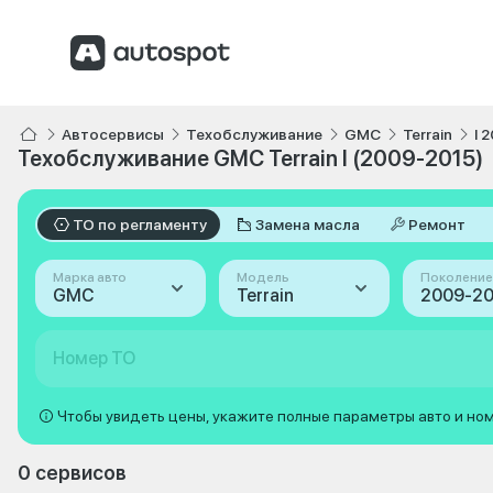
Автосервисы
Техобслуживание
GMC
Terrain
I 
Техобслуживание GMC Terrain I (2009-2015)
ТО по регламенту
Замена масла
Ремонт
Марка авто
Модель
Поколение
GMC
Terrain
2009-201
Номер ТО
Чтобы увидеть цены, укажите полные параметры авто и но
0 сервисов