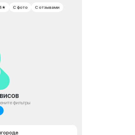
 4★
С фото
С отзывами
висов
мените фильтры
лгороде