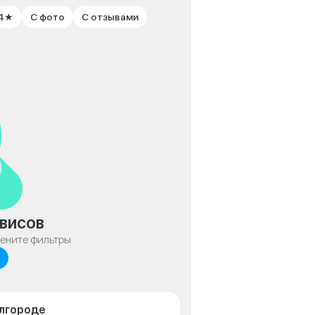
 4★
С фото
С отзывами
висов
мените фильтры
елгороде