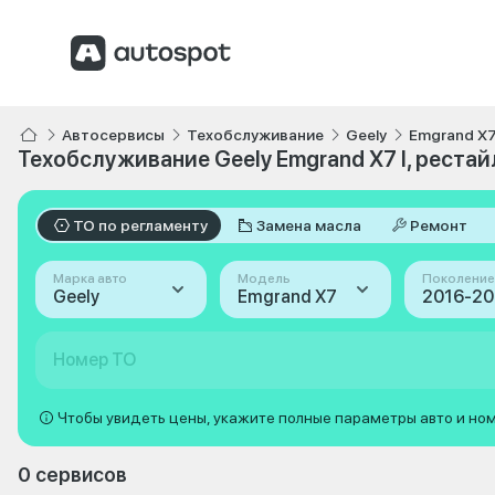
Автосервисы
Техобслуживание
Geely
Emgrand X
Техобслуживание Geely Emgrand X7 I, рестай
ТО по регламенту
Замена масла
Ремонт
Марка авто
Модель
Поколение
Geely
Emgrand X7
Номер ТО
Чтобы увидеть цены, укажите полные параметры авто и но
0 сервисов