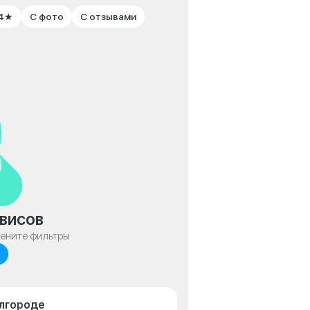
 4★
С фото
С отзывами
висов
мените фильтры
елгороде