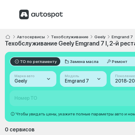
Автосервисы
Техобслуживание
Geely
Emgrand 7
Техобслуживание Geely Emgrand 7 I, 2-й рес
ТО по регламенту
Замена масла
Ремонт
Марка авто
Модель
Поколение
Geely
Emgrand 7
Номер ТО
Чтобы увидеть цены, укажите полные параметры авто и но
0 сервисов