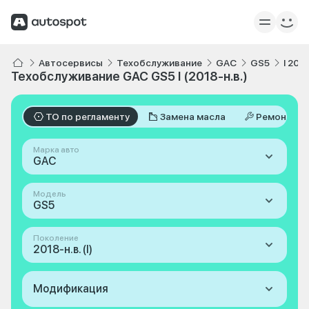
Автосервисы
Техобслуживание
GAC
GS5
I 2018
Техобслуживание GAC GS5 I (2018-н.в.)
ТО по регламенту
Замена масла
Ремонт
Марка авто
GAC
Модель
GS5
Поколение
2018-н.в. (I)
Модификация