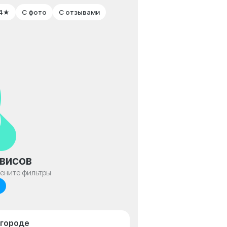
 4★
С фото
С отзывами
висов
мените фильтры
лгороде