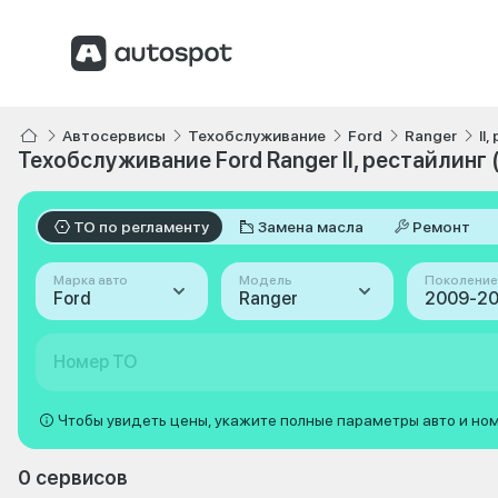
Автосервисы
Техобслуживание
Ford
Ranger
II
Техобслуживание Ford Ranger II, рестайлинг 
ТО по регламенту
Замена масла
Ремонт
Марка авто
Модель
Поколение
Ford
Ranger
Номер ТО
Чтобы увидеть цены, укажите полные параметры авто и но
0 сервисов