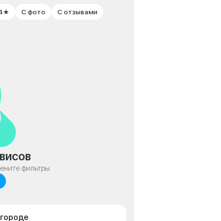
 4★
С фото
С отзывами
висов
мените фильтры
лгороде