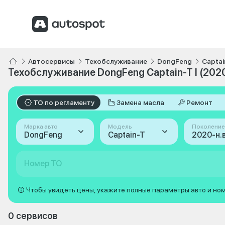
Автосервисы
Техобслуживание
DongFeng
Captai
Техобслуживание DongFeng Captain-T I (2020
ТО по регламенту
Замена масла
Ремонт
Марка авто
Модель
Поколение
DongFeng
Captain-T
2020-н.в.
Номер ТО
Чтобы увидеть цены, укажите полные параметры авто и но
0 сервисов