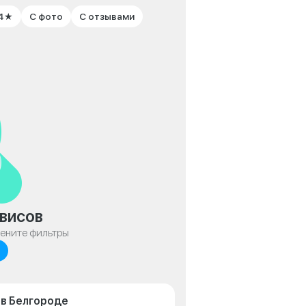
 4★
С фото
С отзывами
висов
мените фильтры
 в Белгороде