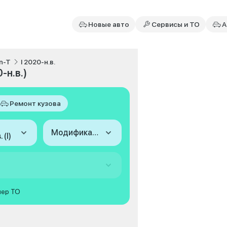
Новые авто
Сервисы и ТО
А
n-T
I 2020-н.в.
-н.в.)
Ремонт кузова
Модификация
 (I)
мер ТО