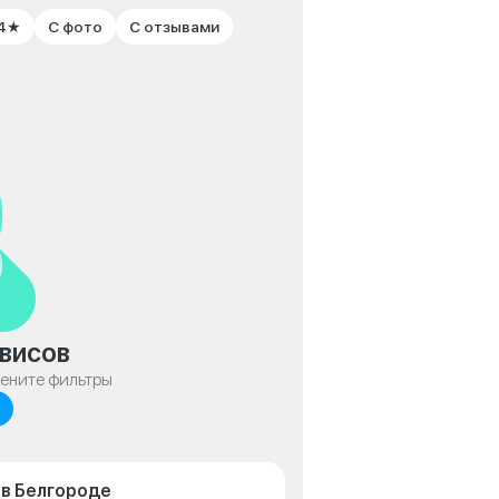
 4★
С фото
С отзывами
висов
мените фильтры
 в Белгороде