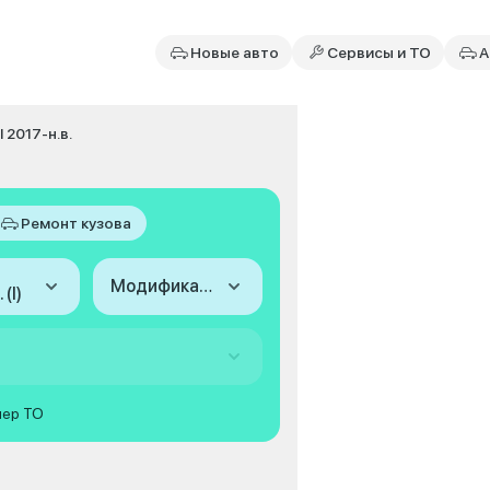
Новые авто
Сервисы и ТО
А
I 2017-н.в.
Ремонт кузова
Модификация
 (I)
мер ТО