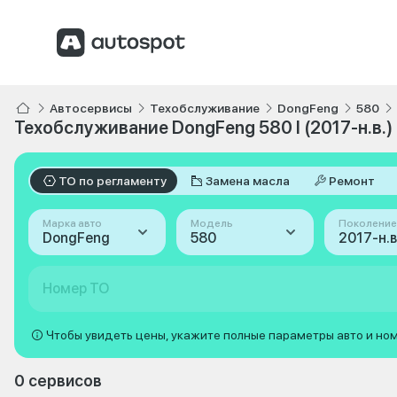
Автосервисы
Техобслуживание
DongFeng
580
Техобслуживание DongFeng 580 I (2017-н.в.)
ТО по регламенту
Замена масла
Ремонт
Марка авто
Модель
Поколение
DongFeng
580
2017-н.в.
Номер ТО
Чтобы увидеть цены, укажите полные параметры авто и но
0 сервисов