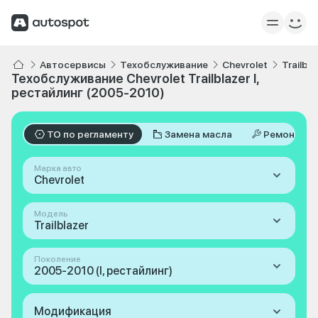
Автосервисы
Техобслуживание
Chevrolet
Trailbla
Техобслуживание Chevrolet Trailblazer I,
рестайлинг (2005-2010)
ТО по регламенту
Замена масла
Ремонт
Марка авто
Chevrolet
Модель
Trailblazer
Поколение
2005-2010 (I, рестайлинг)
Модификация