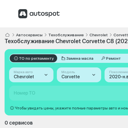
Автосервисы
Техобслуживание
Chevrolet
Corvet
Техобслуживание Chevrolet Corvette C8 (2020
ТО по регламенту
Замена масла
Ремонт
Марка авто
Модель
Поколение
Chevrolet
Corvette
Номер ТО
Чтобы увидеть цены, укажите полные параметры авто и но
0 сервисов