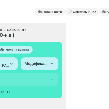
Новые авто
Сервисы и ТО
А
te
C8 2020-н.в.
-н.в.)
Ремонт кузова
Модификация
2020-н.в. (C8)
мер ТО