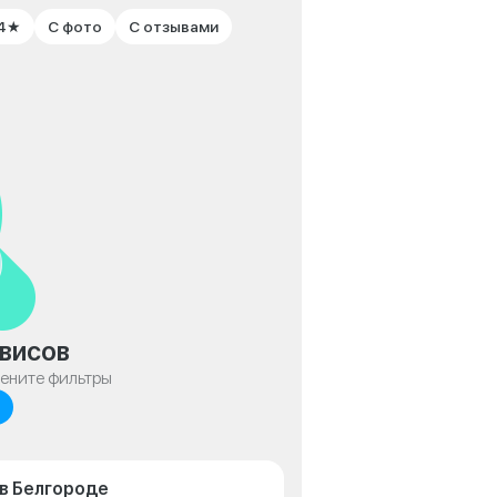
 4★
С фото
С отзывами
висов
мените фильтры
 в Белгороде