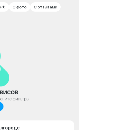
 4★
С фото
С отзывами
висов
мените фильтры
елгороде