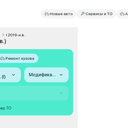
Новые авто
Сервисы и ТО
А
o
I 2019-н.в.
в.)
Ремонт кузова
Модификация
 (I)
мер ТО