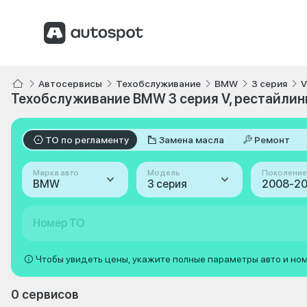
Автосервисы
Техобслуживание
BMW
3 серия
V
Техобслуживание BMW 3 серия V, рестайлин
ТО по регламенту
Замена масла
Ремонт
Марка авто
Модель
Поколение
BMW
3 серия
Номер ТО
Чтобы увидеть цены, укажите полные параметры авто и но
0 сервисов