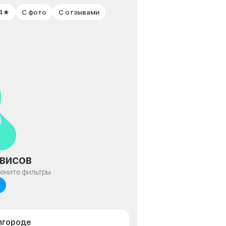
 4★
С фото
С отзывами
висов
мените фильтры
лгороде