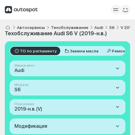
Автосервисы
Техобслуживание
Audi
S6
V 2019-
Техобслуживание Audi S6 V (2019-н.в.)
ТО по регламенту
Замена масла
Ремонт
Марка авто
Audi
Модель
S6
Поколение
2019-н.в. (V)
Модификация