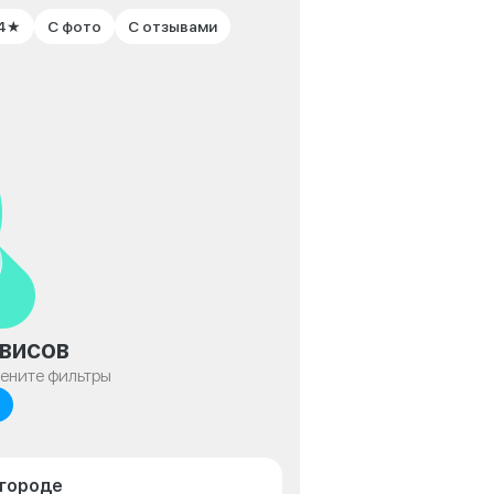
 4★
С фото
С отзывами
висов
мените фильтры
лгороде