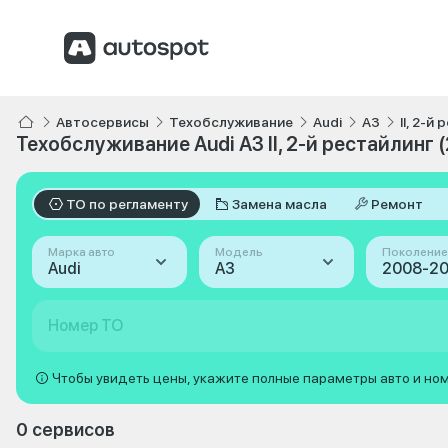
Автосервисы
Техобслуживание
Audi
A3
II, 2-й
Техобслуживание Audi A3 II, 2-й рестайлинг 
ТО по регламенту
Замена масла
Ремонт
Марка авто
Модель
Поколение
Audi
A3
Номер ТО
Чтобы увидеть цены, укажите полные параметры авто и но
0 сервисов