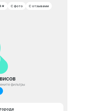
 4★
С фото
С отзывами
висов
мените фильтры
лгороде