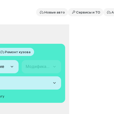
Новые авто
Сервисы и ТО
А
Ремонт кузова
ие
Модификация
угу