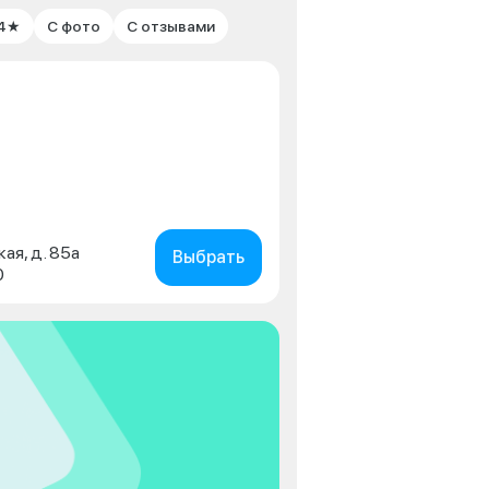
 4★
С фото
С отзывами
кая, д. 85а
Выбрать
0