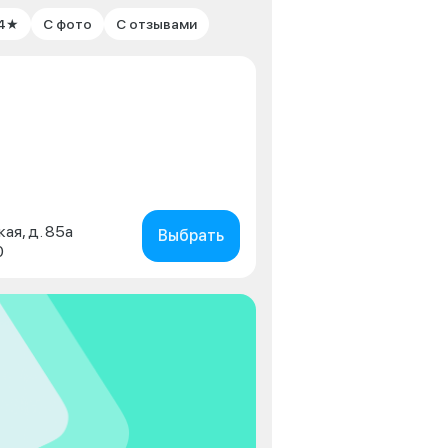
 4★
С фото
С отзывами
кая, д. 85а
Выбрать
0