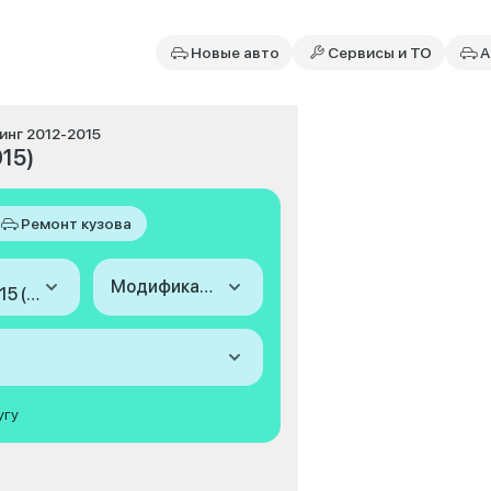
Новые авто
Сервисы и ТО
А
инг 2012-2015
015)
Ремонт кузова
Модификация
2012-2015 (V, рестайлинг)
угу