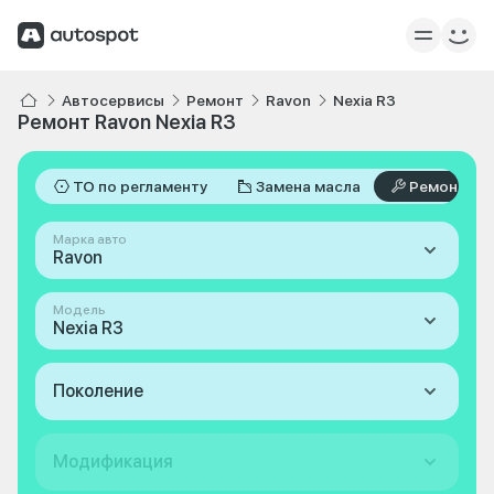
Автосервисы
Ремонт
Ravon
Nexia R3
Ремонт Ravon Nexia R3
ТО по регламенту
Замена масла
Ремонт
Марка авто
Ravon
Модель
Nexia R3
Поколение
Модификация