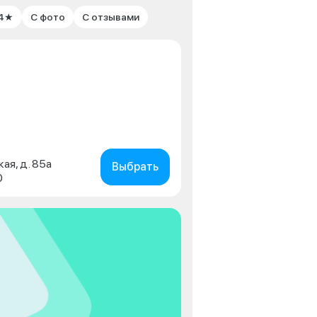
 4★
С фото
С отзывами
кая, д. 85а
Выбрать
0