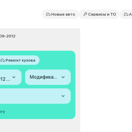
Новые авто
Сервисы и ТО
А
009-2012
Ремонт кузова
Модификация
2009-2012 (III Punto Evo)
угу