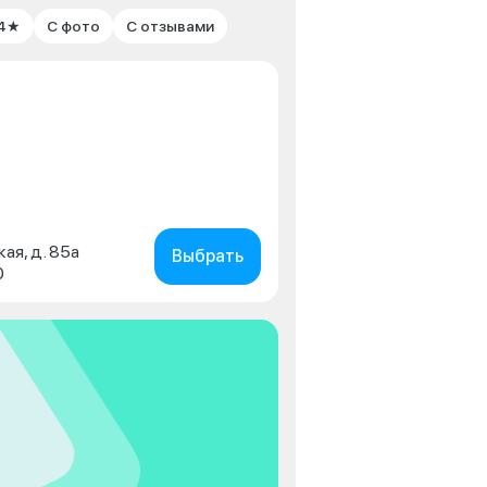
 4★
С фото
С отзывами
кая, д. 85а
Выбрать
0