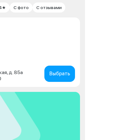
 4★
С фото
С отзывами
кая, д. 85а
Выбрать
0