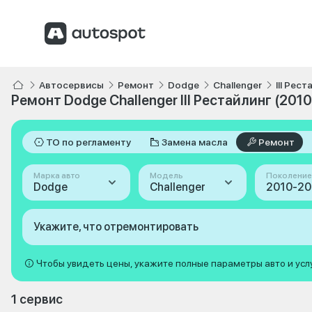
Автосервисы
Ремонт
Dodge
Challenger
III Рес
Ремонт Dodge Challenger III Рестайлинг (201
ТО по регламенту
Замена масла
Ремонт
Марка авто
Модель
Поколение
Dodge
Challenger
Укажите, что отремонтировать
Чтобы увидеть цены, укажите полные параметры авто и усл
1 сервис