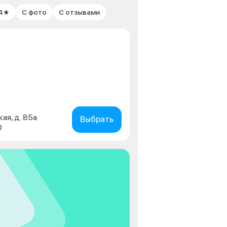
 4★
С фото
С отзывами
кая, д. 85а
Выбрать
0