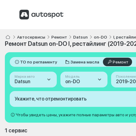
Автосервисы
Ремонт
Datsun
on-DO
I, рестайл
Ремонт Datsun on-DO I, рестайлинг (2019-20
ТО по регламенту
Замена масла
Ремонт
Марка авто
Модель
Поколение
Datsun
on-DO
Укажите, что отремонтировать
Чтобы увидеть цены, укажите полные параметры авто и усл
1 сервис