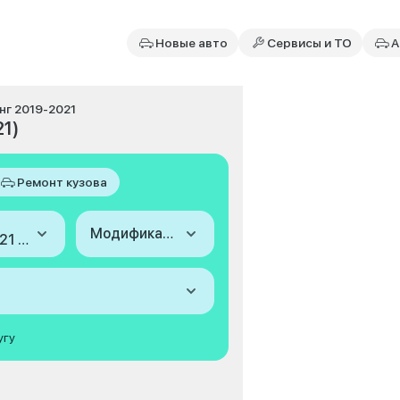
Новые авто
Сервисы и ТО
А
инг 2019-2021
21)
Ремонт кузова
Модификация
2019-2021 (I, рестайлинг)
угу