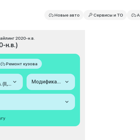
Новые авто
Сервисы и ТО
А
стайлинг 2020-н.в.
0-н.в.)
Ремонт кузова
Модификация
2020-н.в. (II, рестайлинг)
угу