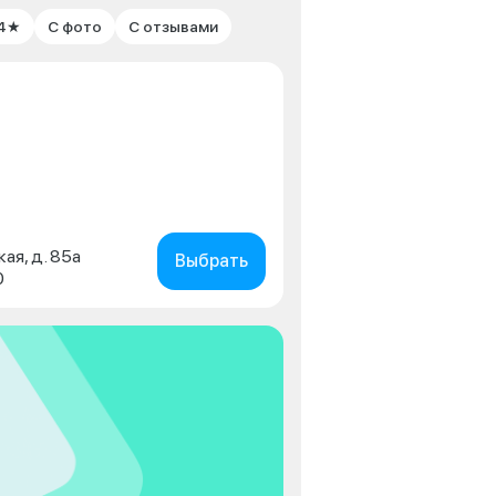
 4★
С фото
С отзывами
кая, д. 85а
Выбрать
0