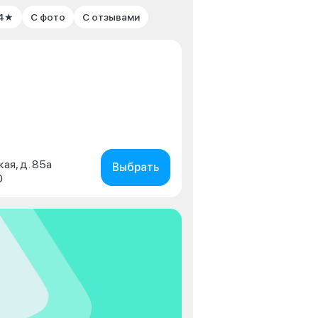
 4★
С фото
С отзывами
кая, д. 85а
Выбрать
0