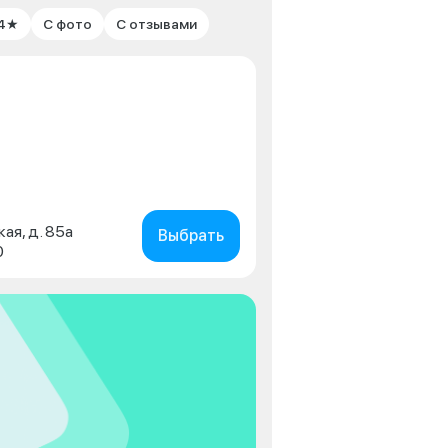
 4★
С фото
С отзывами
кая, д. 85а
Выбрать
0