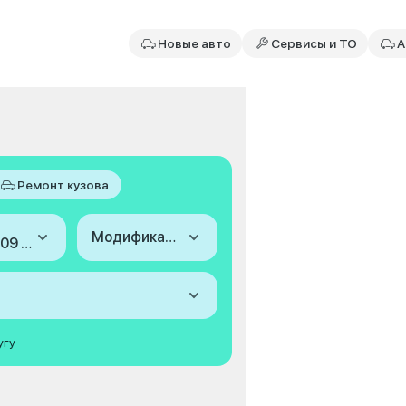
Новые авто
Сервисы и ТО
А
Ремонт кузова
Модификация
2005-2009 (I)
угу