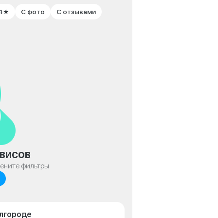
 4★
С фото
С отзывами
висов
мените фильтры
елгороде