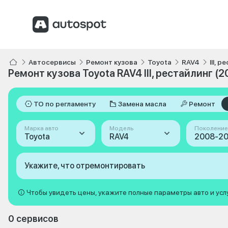
Автосервисы
Ремонт кузова
Toyota
RAV4
III, 
Ремонт кузова Toyota RAV4 III, рестайлинг (
ТО по регламенту
Замена масла
Ремонт
Марка авто
Модель
Поколение
Toyota
RAV4
Укажите, что отремонтировать
Чтобы увидеть цены, укажите полные параметры авто и усл
0 сервисов