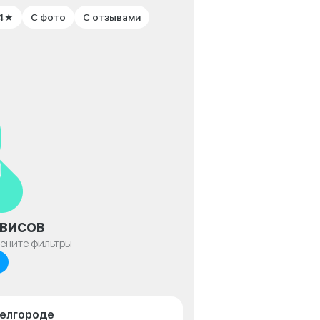
 4★
С фото
С отзывами
висов
мените фильтры
Белгороде