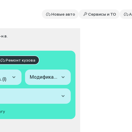
Новые авто
Сервисы и ТО
А
-н.в.
Ремонт кузова
Модификация
 (I)
угу