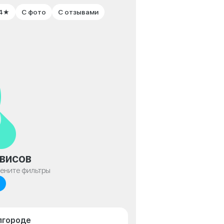
 4★
С фото
С отзывами
висов
мените фильтры
елгороде