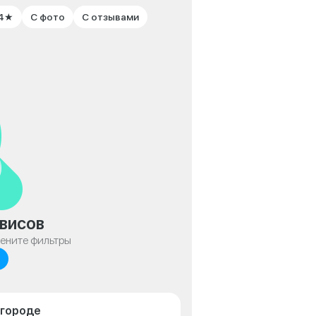
 4★
С фото
С отзывами
висов
мените фильтры
лгороде