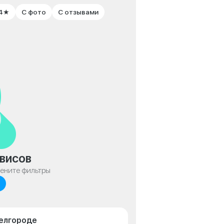
 4★
С фото
С отзывами
висов
мените фильтры
Белгороде