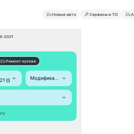
Новые авто
Сервисы и ТО
А
19-2021
Ремонт кузова
Модификация
1 (I)
угу