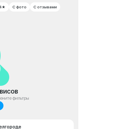
 4★
С фото
С отзывами
висов
мените фильтры
Белгороде