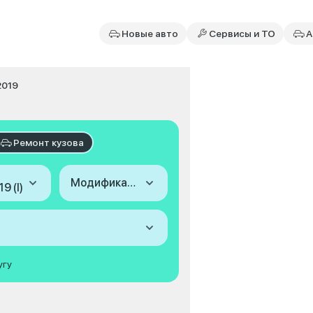
Новые авто
Сервисы и ТО
А
2019
Ремонт кузова
Модификация
9 (I)
угу