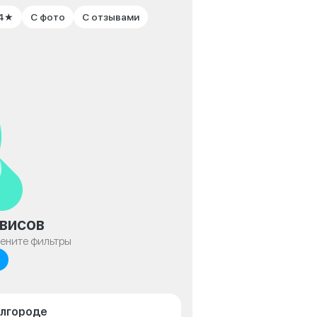
 4★
С фото
С отзывами
висов
мените фильтры
елгороде