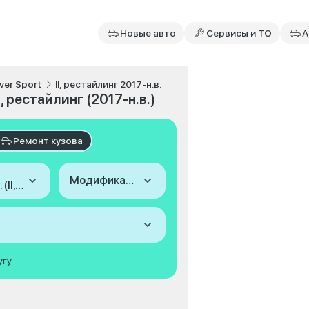
Новые авто
Сервисы и ТО
А
ver Sport
II, рестайлинг 2017-н.в.
, рестайлинг (2017-н.в.)
Ремонт кузова
Модификация
2017-н.в. (II, рестайлинг)
угу