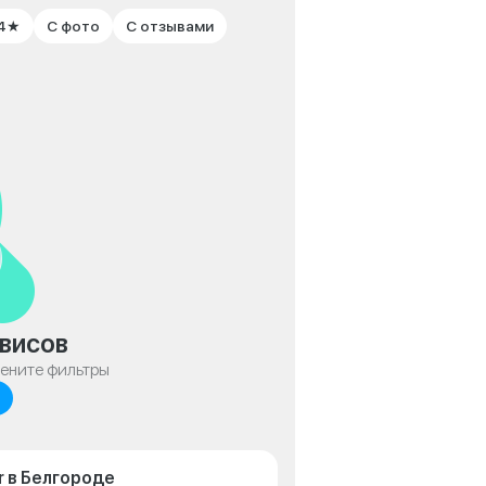
 4★
С фото
С отзывами
висов
мените фильтры
r в Белгороде