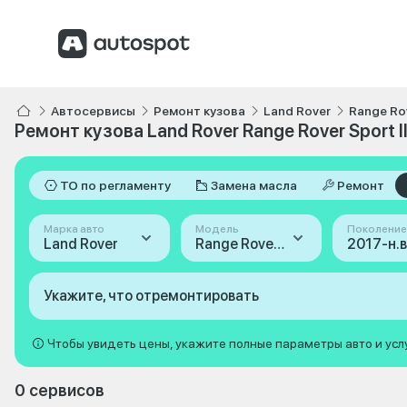
Автосервисы
Ремонт кузова
Land Rover
Range Ro
Ремонт кузова Land Rover Range Rover Sport II
ТО по регламенту
Замена масла
Ремонт
Марка авто
Модель
Поколение
Land Rover
Range Rover Sport
Укажите, что отремонтировать
Чтобы увидеть цены, укажите полные параметры авто и усл
0 сервисов