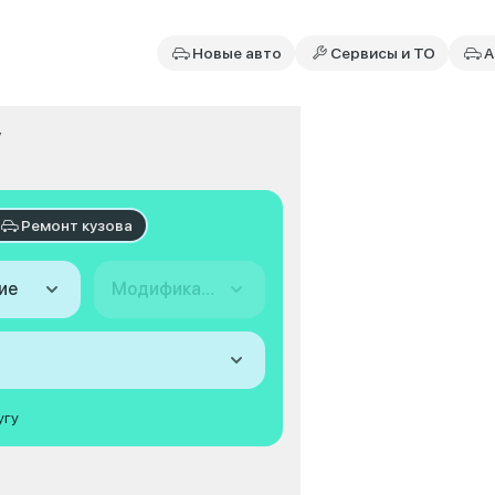
Новые авто
Сервисы и ТО
А
y
Ремонт кузова
ие
Модификация
угу