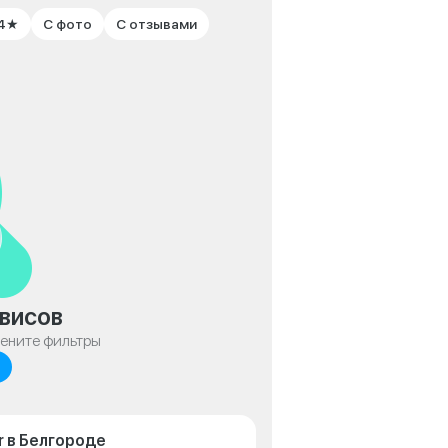
 4★
С фото
С отзывами
висов
мените фильтры
r в Белгороде