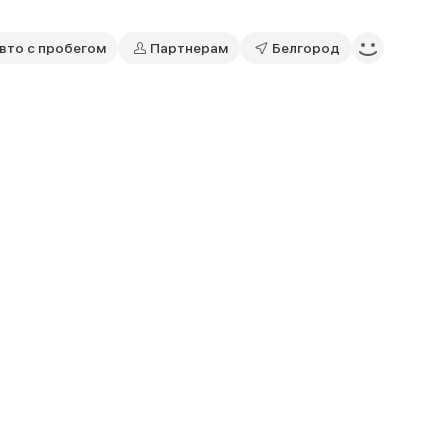
вто с пробегом
Партнерам
Белгород