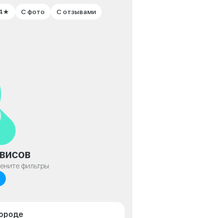
 4★
С фото
С отзывами
висов
мените фильтры
городе