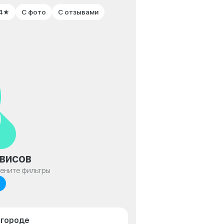
 4★
С фото
С отзывами
висов
мените фильтры
лгороде