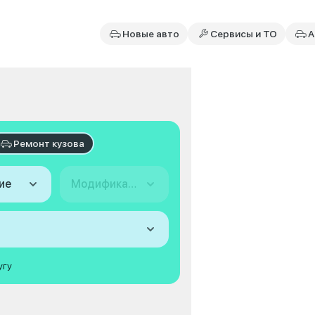
Новые авто
Сервисы и ТО
А
Ремонт кузова
ие
Модификация
угу