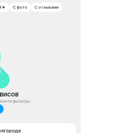
 4★
С фото
С отзывами
висов
мените фильтры
Белгороде