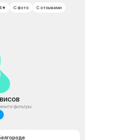
 4★
С фото
С отзывами
висов
мените фильтры
 Белгороде