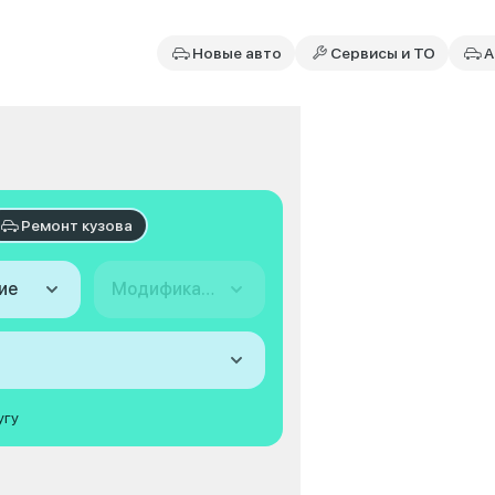
Новые авто
Сервисы и ТО
А
Ремонт кузова
ие
Модификация
угу